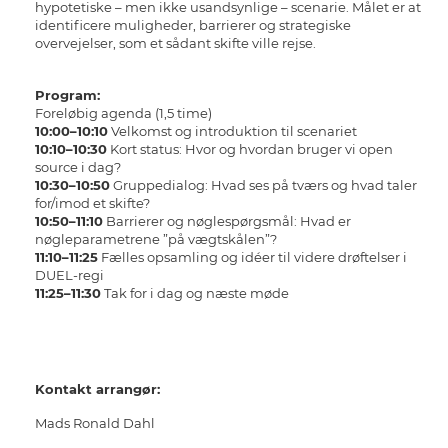
hypotetiske – men ikke usandsynlige – scenarie. Målet er at
identificere muligheder, barrierer og strategiske
overvejelser, som et sådant skifte ville rejse.
Program:
Foreløbig agenda (1,5 time)
10:00–10:10
Velkomst og introduktion til scenariet
10:10–10:30
Kort status: Hvor og hvordan bruger vi open
source i dag?
10:30–10:50
Gruppedialog: Hvad ses på tværs og hvad taler
for/imod et skifte?
10:50–11:10
Barrierer og nøglespørgsmål: Hvad er
nøgleparametrene ”på vægtskålen”?
11:10–11:25
Fælles opsamling og idéer til videre drøftelser i
DUEL-regi
11:25–11:30
Tak for i dag og næste møde
Kontakt arrangør:
Mads Ronald Dahl