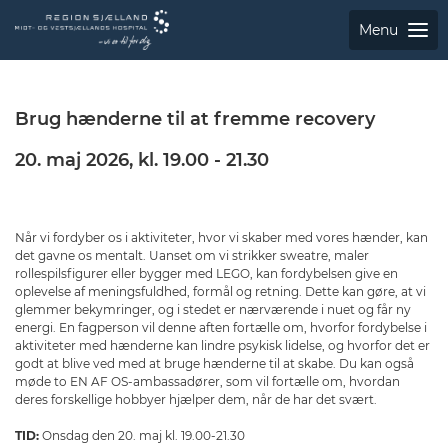
Menu
Brug hænderne til at fremme recovery
20. maj 2026, kl. 19.00 - 21.30
Når vi fordyber os i aktiviteter, hvor vi skaber med vores hænder, kan
det gavne os mentalt. Uanset om vi strikker sweatre, maler
rollespilsfigurer eller bygger med LEGO, kan fordybelsen give en
oplevelse af meningsfuldhed, formål og retning. Dette kan gøre, at vi
glemmer bekymringer, og i stedet er nærværende i nuet og får ny
energi. En fagperson vil denne aften fortælle om, hvorfor fordybelse i
aktiviteter med hænderne kan lindre psykisk lidelse, og hvorfor det er
godt at blive ved med at bruge hænderne til at skabe. Du kan også
møde to EN AF OS-ambassadører, som vil fortælle om, hvordan
deres forskellige hobbyer hjælper dem, når de har det svært.
TID:
Onsdag den 20. maj kl. 19.00-21.30