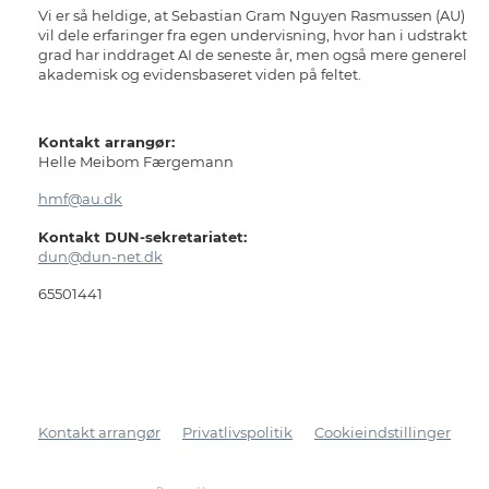
Vi er så heldige, at Sebastian Gram Nguyen Rasmussen (AU)
vil dele erfaringer fra egen undervisning, hvor han i udstrakt
grad har inddraget AI de seneste år, men også mere generel
akademisk og evidensbaseret viden på feltet.
Kontakt arrangør:
Helle Meibom Færgemann
hmf@au.dk
Kontakt DUN-sekretariatet:
dun@dun-net.dk
65501441
Kontakt arrangør
Privatlivspolitik
Cookieindstillinger