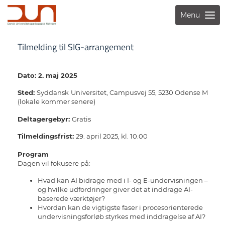
Menu
Tilmelding til SIG-arrangement
Dato: 2. maj 2025
Sted:
Syddansk
Universitet, Campusvej 55, 5230 Odense M
(lokale kommer senere)
Deltagergebyr:
Gratis
Tilmeldingsfrist:
29. april 2025, kl. 10.00
Program
Dagen vil fokusere på:
Hvad kan AI bidrage med i I- og E-undervisningen –
og hvilke udfordringer giver det at inddrage AI-
baserede værktøjer?
Hvordan kan de vigtigste faser i procesorienterede
undervisningsforløb styrkes med inddragelse af AI?